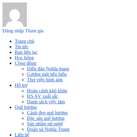
Đăng nhập
Tham gia
Trang chủ
Tin tức
Ban liên lạc
Học bổng
Cộng đồng
Diễn đàn Nghĩa trung
Gương mặt tiêu biểu
Thư viện hình ảnh
Hỗ trợ
Hoàn cảnh khó khăn
HS-SV xuất sắc
Danh sách việc làm
Quê hương
Cảnh đẹp quê hương
Đặc sản quê hương
Sản phẩm mĩ nghệ
Đoàn xã Nghĩa Trung
Liên hệ