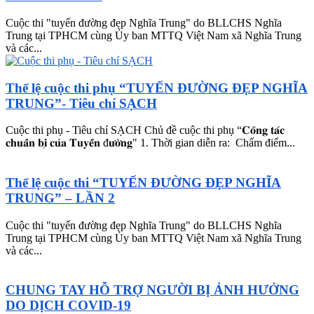
Cuộc thi "tuyến đường đẹp Nghĩa Trung" do BLLCHS Nghĩa
Trung tại TPHCM cùng Ủy ban MTTQ Việt Nam xã Nghĩa Trung
và các...
Thể lệ cuộc thi phụ “TUYẾN ĐƯỜNG ĐẸP NGHĨA
TRUNG”- Tiêu chí SẠCH
Cuộc thi phụ - Tiêu chí SẠCH Chủ đề cuộc thi phụ “𝐂𝐨̂𝐧𝐠 𝐭𝐚́𝐜
𝐜𝐡𝐮𝐚̂̉𝐧 𝐛𝐢̣ 𝐜𝐮̉𝐚 𝐓𝐮𝐲𝐞̂́𝐧 đ𝐮̛𝐨̛̀𝐧𝐠" 1. Thời gian diễn ra: Chấm điểm...
Thể lệ cuộc thi “TUYẾN ĐƯỜNG ĐẸP NGHĨA
TRUNG” – LẦN 2
Cuộc thi "tuyến đường đẹp Nghĩa Trung" do BLLCHS Nghĩa
Trung tại TPHCM cùng Ủy ban MTTQ Việt Nam xã Nghĩa Trung
và các...
CHUNG TAY HỖ TRỢ NGƯỜI BỊ ẢNH HƯỞNG
DO DỊCH COVID-19