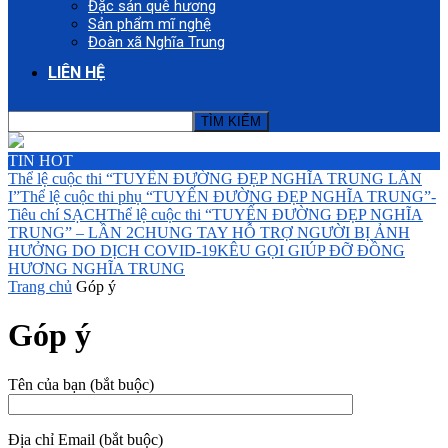
Đặc sản quê hương
Sản phẩm mĩ nghệ
Đoàn xã Nghĩa Trung
LIÊN HỆ
TIN HOT
Thể lệ cuộc thi “TUYẾN ĐƯỜNG ĐẸP NGHĨA TRUNG LẦN
I”
Thể lệ cuộc thi phụ “TUYẾN ĐƯỜNG ĐẸP NGHĨA TRUNG”-
Tiêu chí SẠCH
Thể lệ cuộc thi “TUYẾN ĐƯỜNG ĐẸP NGHĨA
TRUNG” – LẦN 2
CHUNG TAY HỖ TRỢ NGƯỜI BỊ ẢNH
HƯỞNG DO DỊCH COVID-19
KÊU GỌI GIÚP ĐỠ ĐỒNG
HƯƠNG NGHĨA TRUNG
Trang chủ
Góp ý
Góp ý
Tên của bạn (bắt buộc)
Địa chỉ Email (bắt buộc)