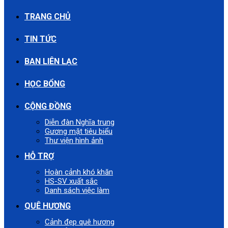
TRANG CHỦ
TIN TỨC
BAN LIÊN LẠC
HỌC BỔNG
CỘNG ĐỒNG
Diễn đàn Nghĩa trung
Gương mặt tiêu biểu
Thư viện hình ảnh
HỖ TRỢ
Hoàn cảnh khó khăn
HS-SV xuất sắc
Danh sách việc làm
QUÊ HƯƠNG
Cảnh đẹp quê hương