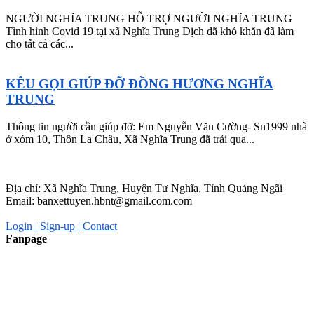
NGƯỜI NGHĨA TRUNG HỖ TRỢ NGƯỜI NGHĨA TRUNG
Tình hình Covid 19 tại xã Nghĩa Trung Dịch dã khó khăn đã làm
cho tất cả các...
KÊU GỌI GIÚP ĐỠ ĐỒNG HƯƠNG NGHĨA
TRUNG
Thông tin người cần giúp đỡ: Em Nguyễn Văn Cường- Sn1999 nhà
ở xóm 10, Thôn La Châu, Xã Nghĩa Trung đã trải qua...
WEBSITE CỦA NGƯỜI NGHĨA TRUNG - QUẢNG NGÃI
Địa chỉ: Xã Nghĩa Trung, Huyện Tư Nghĩa, Tỉnh Quảng Ngãi
Email: banxettuyen.hbnt@gmail.com.com
Login |
Sign-up |
Contact
Fanpage