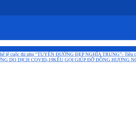
hể lệ cuộc thi phụ “TUYẾN ĐƯỜNG ĐẸP NGHĨA TRUNG”- Tiêu 
NG DO DỊCH COVID-19
KÊU GỌI GIÚP ĐỠ ĐỒNG HƯƠNG N