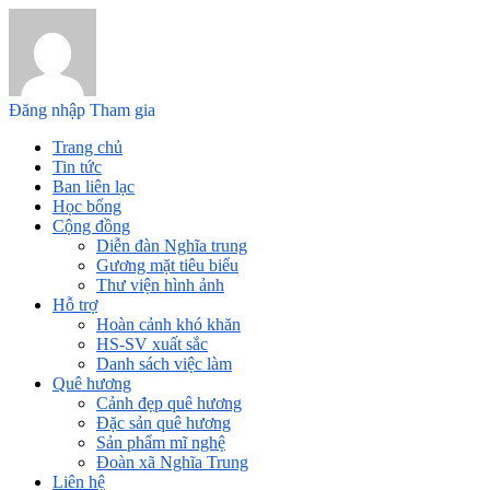
Đăng nhập
Tham gia
Trang chủ
Tin tức
Ban liên lạc
Học bổng
Cộng đồng
Diễn đàn Nghĩa trung
Gương mặt tiêu biểu
Thư viện hình ảnh
Hỗ trợ
Hoàn cảnh khó khăn
HS-SV xuất sắc
Danh sách việc làm
Quê hương
Cảnh đẹp quê hương
Đặc sản quê hương
Sản phẩm mĩ nghệ
Đoàn xã Nghĩa Trung
Liên hệ