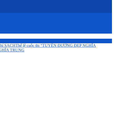
chí SẠCH
Thể lệ cuộc thi “TUYẾN ĐƯỜNG ĐẸP NGHĨA
GHĨA TRUNG