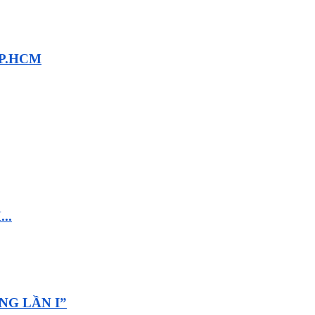
 TP.HCM
..
UNG LẦN I”