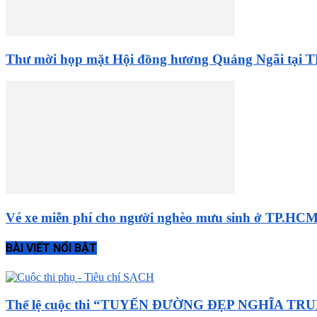
Thư mời họp mặt Hội đồng hương Quảng Ngãi tại
Vé xe miễn phí cho người nghèo mưu sinh ở TP.HCM.
BÀI VIẾT NỔI BẬT
Thể lệ cuộc thi “TUYẾN ĐƯỜNG ĐẸP NGHĨA TR