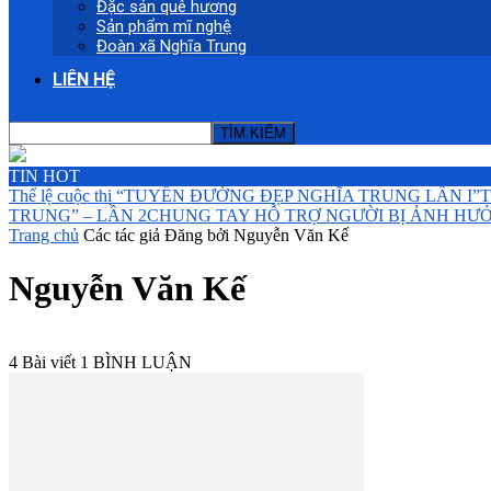
Đặc sản quê hương
Sản phẩm mĩ nghệ
Đoàn xã Nghĩa Trung
LIÊN HỆ
TIN HOT
Thể lệ cuộc thi “TUYẾN ĐƯỜNG ĐẸP NGHĨA TRUNG LẦN I”
T
TRUNG” – LẦN 2
CHUNG TAY HỖ TRỢ NGƯỜI BỊ ẢNH HƯỞ
Trang chủ
Các tác giả
Đăng bởi Nguyễn Văn Kế
Nguyễn Văn Kế
4 Bài viết
1 BÌNH LUẬN