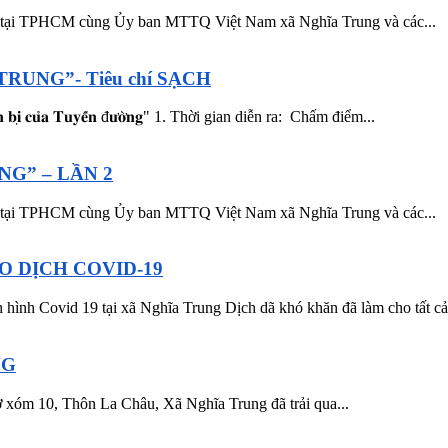
 tại TPHCM cùng Ủy ban MTTQ Việt Nam xã Nghĩa Trung và các...
TRUNG”- Tiêu chí SẠCH
̣ 𝐜𝐮̉𝐚 𝐓𝐮𝐲𝐞̂́𝐧 đ𝐮̛𝐨̛̀𝐧𝐠" 1. Thời gian diễn ra: Chấm điểm...
NG” – LẦN 2
 tại TPHCM cùng Ủy ban MTTQ Việt Nam xã Nghĩa Trung và các...
O DỊCH COVID-19
 19 tại xã Nghĩa Trung Dịch dã khó khăn đã làm cho tất cả c
NG
xóm 10, Thôn La Châu, Xã Nghĩa Trung đã trải qua...