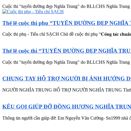
Cuộc thi "tuyến đường đẹp Nghĩa Trung" do BLLCHS Nghĩa Trung
Thể lệ cuộc thi phụ “TUYẾN ĐƯỜNG ĐẸP NGHĨA 
Cuộc thi phụ - Tiêu chí SẠCH Chủ đề cuộc thi phụ “𝐂𝐨̂𝐧𝐠 𝐭𝐚́𝐜 𝐜𝐡𝐮𝐚̂̉𝐧 𝐛
Thể lệ cuộc thi “TUYẾN ĐƯỜNG ĐẸP NGHĨA TRU
Cuộc thi "tuyến đường đẹp Nghĩa Trung" do BLLCHS Nghĩa Trung
CHUNG TAY HỖ TRỢ NGƯỜI BỊ ẢNH HƯỞNG D
NGƯỜI NGHĨA TRUNG HỖ TRỢ NGƯỜI NGHĨA TRUNG Tình hình Covid
KÊU GỌI GIÚP ĐỠ ĐỒNG HƯƠNG NGHĨA TRU
Thông tin người cần giúp đỡ: Em Nguyễn Văn Cường- Sn1999 nhà ở 
WEBSITE CỦA NGƯỜI NGHĨA TRUNG - QUẢNG NGÃI