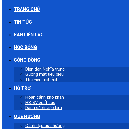
TRANG CHỦ
TIN TỨC
BAN LIÊN LẠC
HỌC BỔNG
CỘNG ĐỒNG
Diễn đàn Nghĩa trung
Gương mặt tiêu biểu
Thư viện hình ảnh
HỖ TRỢ
Hoàn cảnh khó khăn
HS-SV xuất sắc
Danh sách việc làm
QUÊ HƯƠNG
Cảnh đẹp quê hương