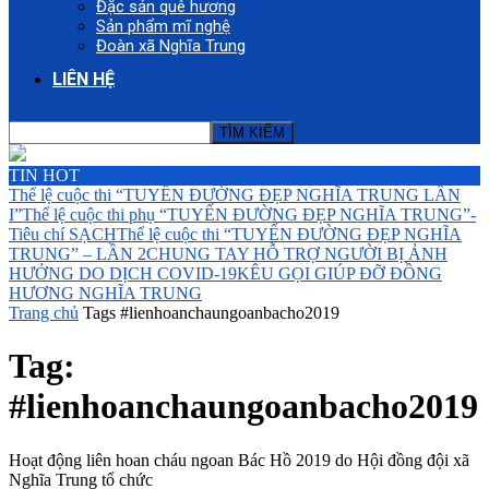
Đặc sản quê hương
Sản phẩm mĩ nghệ
Đoàn xã Nghĩa Trung
LIÊN HỆ
TIN HOT
Thể lệ cuộc thi “TUYẾN ĐƯỜNG ĐẸP NGHĨA TRUNG LẦN
I”
Thể lệ cuộc thi phụ “TUYẾN ĐƯỜNG ĐẸP NGHĨA TRUNG”-
Tiêu chí SẠCH
Thể lệ cuộc thi “TUYẾN ĐƯỜNG ĐẸP NGHĨA
TRUNG” – LẦN 2
CHUNG TAY HỖ TRỢ NGƯỜI BỊ ẢNH
HƯỞNG DO DỊCH COVID-19
KÊU GỌI GIÚP ĐỠ ĐỒNG
HƯƠNG NGHĨA TRUNG
Trang chủ
Tags
#lienhoanchaungoanbacho2019
Tag:
#lienhoanchaungoanbacho2019
Hoạt động liên hoan cháu ngoan Bác Hồ 2019 do Hội đồng đội xã
Nghĩa Trung tổ chức