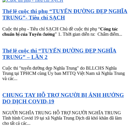
Thể lệ cuộc thi phụ “TUYẾN ĐƯỜNG ĐẸP NGHĨA
TRUNG”- Tiêu chí SẠCH
Cuộc thi phụ - Tiêu chí SẠCH Chủ đề cuộc thi phụ “𝐂𝐨̂𝐧𝐠 𝐭𝐚́𝐜
𝐜𝐡𝐮𝐚̂̉𝐧 𝐛𝐢̣ 𝐜𝐮̉𝐚 𝐓𝐮𝐲𝐞̂́𝐧 đ𝐮̛𝐨̛̀𝐧𝐠" 1. Thời gian diễn ra: Chấm điểm...
Thể lệ cuộc thi “TUYẾN ĐƯỜNG ĐẸP NGHĨA
TRUNG” – LẦN 2
Cuộc thi "tuyến đường đẹp Nghĩa Trung" do BLLCHS Nghĩa
Trung tại TPHCM cùng Ủy ban MTTQ Việt Nam xã Nghĩa Trung
và các...
CHUNG TAY HỖ TRỢ NGƯỜI BỊ ẢNH HƯỞNG
DO DỊCH COVID-19
NGƯỜI NGHĨA TRUNG HỖ TRỢ NGƯỜI NGHĨA TRUNG
Tình hình Covid 19 tại xã Nghĩa Trung Dịch dã khó khăn đã làm
cho tất cả các...