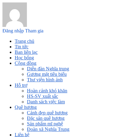
Đăng nhập
Tham gia
Trang chủ
Tin tức
Ban liên lạc
Học bổng
Cộng đồng
Diễn đàn Nghĩa trung
Gương mặt tiêu biểu
Thư viện hình ảnh
Hỗ trợ
Hoàn cảnh khó khăn
HS-SV xuất sắc
Danh sách việc làm
Quê hương
Cảnh đẹp quê hương
Đặc sản quê hương
Sản phẩm mĩ nghệ
Đoàn xã Nghĩa Trung
Liên hệ