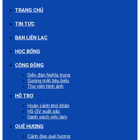
TRANG CHỦ
TIN TỨC
BAN LIÊN LẠC
HỌC BỔNG
CỘNG ĐỒNG
Diễn đàn Nghĩa trung
Gương mặt tiêu biểu
Thư viện hình ảnh
HỖ TRỢ
Hoàn cảnh khó khăn
HS-SV xuất sắc
Danh sách việc làm
QUÊ HƯƠNG
Cảnh đẹp quê hương