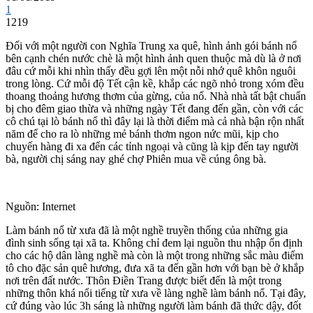
1
1219
Đối với một người con Nghĩa Trung xa quê, hình ảnh gói bánh nổ
bên cạnh chén nước chè là một hình ảnh quen thuộc mà dù là ở nơi
đâu cứ mỗi khi nhìn thấy đều gợi lên một nỗi nhớ quê khôn nguôi
trong lòng. Cứ mỗi độ Tết cận kề, khắp các ngõ nhỏ trong xóm đều
thoang thoảng hương thơm của gừng, của nổ. Nhà nhà tất bật chuẩn
bị cho đêm giao thừa và những ngày Tết đang đến gần, còn với các
cô chú tại lò bánh nổ thì đây lại là thời điểm mà cả nhà bận rộn nhất
năm để cho ra lò những mẻ bánh thơm ngon nức mũi, kịp cho
chuyến hàng đi xa đến các tỉnh ngoại và cũng là kịp đến tay người
bà, người chị sáng nay ghé chợ Phiên mua về cúng ông bà.
Nguồn: Internet
Làm bánh nổ từ xưa đã là một nghề truyền thống của những gia
đình sinh sống tại xã ta. Không chỉ đem lại nguồn thu nhập ổn định
cho các hộ dân làng nghề mà còn là một trong những sắc màu điểm
tô cho đặc sản quê hương, đưa xã ta đến gần hơn với bạn bè ở khắp
nơi trên đất nước. Thôn Điền Trang được biết đến là một trong
những thôn khá nổi tiếng từ xưa về làng nghề làm bánh nổ. Tại đây,
cứ đúng vào lúc 3h sáng là những người làm bánh đã thức dậy, đốt