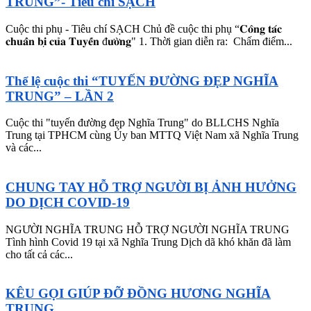
TRUNG”- Tiêu chí SẠCH
Cuộc thi phụ - Tiêu chí SẠCH Chủ đề cuộc thi phụ “𝐂𝐨̂𝐧𝐠 𝐭𝐚́𝐜
𝐜𝐡𝐮𝐚̂̉𝐧 𝐛𝐢̣ 𝐜𝐮̉𝐚 𝐓𝐮𝐲𝐞̂́𝐧 đ𝐮̛𝐨̛̀𝐧𝐠" 1. Thời gian diễn ra: Chấm điểm...
Thể lệ cuộc thi “TUYẾN ĐƯỜNG ĐẸP NGHĨA
TRUNG” – LẦN 2
Cuộc thi "tuyến đường đẹp Nghĩa Trung" do BLLCHS Nghĩa
Trung tại TPHCM cùng Ủy ban MTTQ Việt Nam xã Nghĩa Trung
và các...
CHUNG TAY HỖ TRỢ NGƯỜI BỊ ẢNH HƯỞNG
DO DỊCH COVID-19
NGƯỜI NGHĨA TRUNG HỖ TRỢ NGƯỜI NGHĨA TRUNG
Tình hình Covid 19 tại xã Nghĩa Trung Dịch dã khó khăn đã làm
cho tất cả các...
KÊU GỌI GIÚP ĐỠ ĐỒNG HƯƠNG NGHĨA
TRUNG