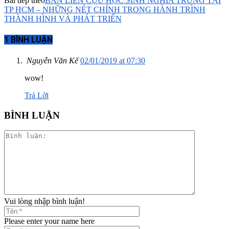
Bài tiếp theo
BAN LIÊN CỰU HỌC SINH NGHĨA TRUNG TẠI
TP HCM – NHỮNG NÉT CHÍNH TRONG HÀNH TRÌNH
THÀNH HÌNH VÀ PHÁT TRIỂN
1 BÌNH LUẬN
Nguyễn Văn Kế
02/01/2019 at 07:30
wow!
Trả Lời
BÌNH LUẬN
Vui lòng nhập bình luận!
Please enter your name here