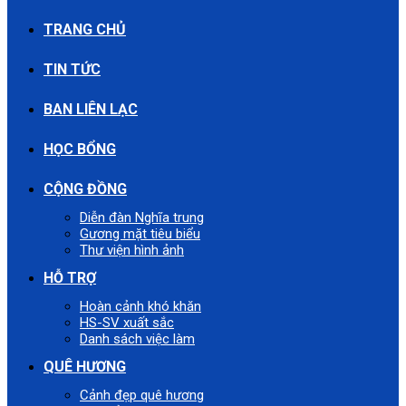
TRANG CHỦ
TIN TỨC
BAN LIÊN LẠC
HỌC BỔNG
CỘNG ĐỒNG
Diễn đàn Nghĩa trung
Gương mặt tiêu biểu
Thư viện hình ảnh
HỖ TRỢ
Hoàn cảnh khó khăn
HS-SV xuất sắc
Danh sách việc làm
QUÊ HƯƠNG
Cảnh đẹp quê hương