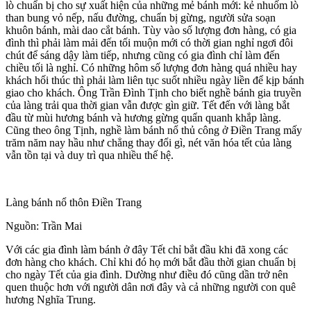
lò chuẩn bị cho sự xuất hiện của những mẻ bánh mới: kẻ nhuốm lò
than bung vỏ nếp, nấu đường, chuẩn bị gừng, người sửa soạn
khuôn bánh, mài dao cắt bánh. Tùy vào số lượng đơn hàng, có gia
đình thì phải làm mải đến tối muộn mới có thời gian nghỉ ngơi đôi
chút để sáng dậy làm tiếp, nhưng cũng có gia đình chỉ làm đến
chiều tối là nghỉ. Có những hôm số lượng đơn hàng quá nhiều hay
khách hối thúc thì phải làm liên tục suốt nhiều ngày liền để kịp bánh
giao cho khách. Ông Trần Đình Tịnh cho biết nghề bánh gia truyền
của làng trải qua thời gian vẫn được gìn giữ. Tết đến với làng bắt
đầu từ mùi hương bánh và hương gừng quẩn quanh khắp làng.
Cũng theo ông Tịnh, nghề làm bánh nổ thủ công ở Điền Trang mấy
trăm năm nay hầu như chẳng thay đổi gì, nét văn hóa tết của làng
vẫn tồn tại và duy trì qua nhiều thế hệ.
Làng bánh nổ thôn Điền Trang
Nguồn: Trần Mai
Với các gia đình làm bánh ở đây Tết chỉ bắt đầu khi đã xong các
đơn hàng cho khách. Chỉ khi đó họ mới bắt đầu thời gian chuẩn bị
cho ngày Tết của gia đình. Dường như điều đó cũng dần trở nên
quen thuộc hơn với người dân nơi đây và cả những người con quê
hương Nghĩa Trung.