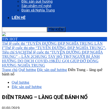
Đặc sản quê hương
Sản phẩm mĩ nghệ
Đoàn xã Nghĩa Trung
LIÊN HỆ
TIN HOT
Thể lệ cuộc thi “TUYẾN ĐƯỜNG ĐẸP NGHĨA TRUNG LẦN
I”
Thể lệ cuộc thi phụ “TUYẾN ĐƯỜNG ĐẸP NGHĨA TRUNG”-
Tiêu chí SẠCH
Thể lệ cuộc thi “TUYẾN ĐƯỜNG ĐẸP NGHĨA
TRUNG” – LẦN 2
CHUNG TAY HỖ TRỢ NGƯỜI BỊ ẢNH
HƯỞNG DO DỊCH COVID-19
KÊU GỌI GIÚP ĐỠ ĐỒNG
HƯƠNG NGHĨA TRUNG
Trang chủ
Quê hương
Đặc sản quê hương
Điền Trang – làng quê
bánh nổ
Quê hương
Đặc sản quê hương
ĐIỀN TRANG – LÀNG QUÊ BÁNH NỔ
01/01/2019